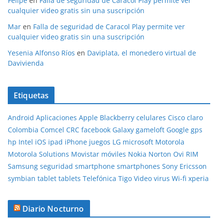
Felipe
en
Falla de seguridad de Caracol Play permite ver
cualquier video gratis sin una suscripción
Mar
en
Falla de seguridad de Caracol Play permite ver
cualquier video gratis sin una suscripción
Yesenia Alfonso Ríos
en
Daviplata, el monedero virtual de
Davivienda
Etiquetas
Android
Aplicaciones
Apple
Blackberry
celulares
Cisco
claro
Colombia
Comcel
CRC
facebook
Galaxy
gameloft
Google
gps
hp
Intel
iOS
ipad
iPhone
juegos
LG
microsoft
Motorola
Motorola Solutions
Movistar
móviles
Nokia
Norton
Ovi
RIM
Samsung
seguridad
smartphone
smartphones
Sony Ericsson
symbian
tablet
tablets
Telefónica
Tigo
Video
virus
Wi-fi
xperia
Diario Nocturno