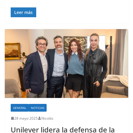
o
Leer más
GENERAL
NOTICIAS
28 mayo 2025
Nicolás
Unilever lidera la defensa de la