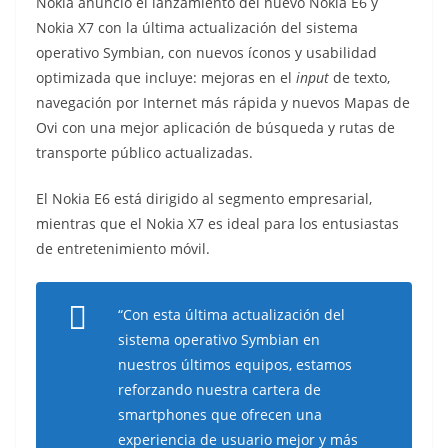
Nokia anunció el lanzamiento del nuevo Nokia E6 y
o
Nokia X7 con la última actualización del sistema
operativo Symbian, con nuevos íconos y usabilidad
optimizada que incluye: mejoras en el
input
de texto,
navegación por Internet más rápida y nuevos Mapas de
Ovi con una mejor aplicación de búsqueda y rutas de
transporte público actualizadas.
El Nokia E6 está dirigido al segmento empresarial,
mientras que el Nokia X7 es ideal para los entusiastas
de entretenimiento móvil.
“Con esta última actualización del
sistema operativo Symbian en
nuestros últimos equipos, estamos
reforzando nuestra cartera de
smartphones
que ofrecen una
experiencia de usuario mejor y más