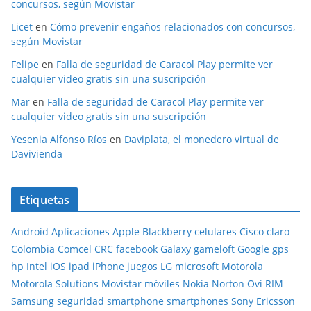
concursos, según Movistar
Licet
en
Cómo prevenir engaños relacionados con concursos,
según Movistar
Felipe
en
Falla de seguridad de Caracol Play permite ver
cualquier video gratis sin una suscripción
Mar
en
Falla de seguridad de Caracol Play permite ver
cualquier video gratis sin una suscripción
Yesenia Alfonso Ríos
en
Daviplata, el monedero virtual de
Davivienda
Etiquetas
Android
Aplicaciones
Apple
Blackberry
celulares
Cisco
claro
Colombia
Comcel
CRC
facebook
Galaxy
gameloft
Google
gps
hp
Intel
iOS
ipad
iPhone
juegos
LG
microsoft
Motorola
Motorola Solutions
Movistar
móviles
Nokia
Norton
Ovi
RIM
Samsung
seguridad
smartphone
smartphones
Sony Ericsson