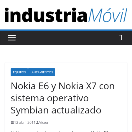
S
a
l
t
a
r
a
l
c
EQUIPOS
LANZAMIENTOS
o
Nokia E6 y Nokia X7 con
n
t
sistema operativo
e
Symbian actualizado
n
i
12 abril 2011
Víctor
d