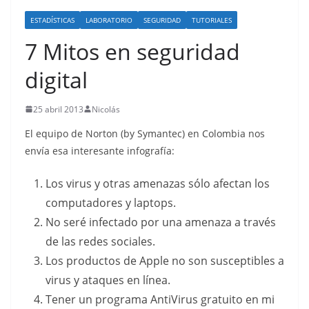
o
ESTADÍSTICAS
LABORATORIO
SEGURIDAD
TUTORIALES
7 Mitos en seguridad
digital
25 abril 2013
Nicolás
El equipo de Norton (by Symantec) en Colombia nos
envía esa interesante infografía:
Los virus y otras amenazas sólo afectan los
computadores y laptops.
No seré infectado por una amenaza a través
de las redes sociales.
Los productos de Apple no son susceptibles a
virus y ataques en línea.
Tener un programa AntiVirus gratuito en mi