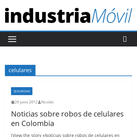
S
a
l
t
a
r
a
l
celulares
c
o
n
SEGURIDAD
t
29 junio 2012
Nicolás
e
Noticias sobre robos de celulares
n
en Colombia
i
d
[View the story «Noticias sobre robos de celulares en