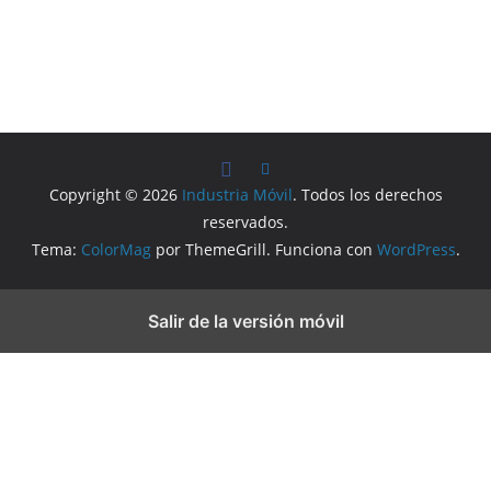
Copyright © 2026
Industria Móvil
. Todos los derechos
reservados.
Tema:
ColorMag
por ThemeGrill. Funciona con
WordPress
.
Salir de la versión móvil