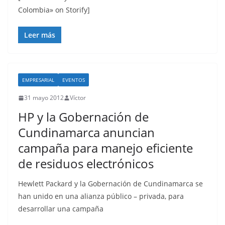
o
Colombia» on Storify]
Leer más
EMPRESARIAL
EVENTOS
31 mayo 2012
Víctor
HP y la Gobernación de
Cundinamarca anuncian
campaña para manejo eficiente
de residuos electrónicos
Hewlett Packard y la Gobernación de Cundinamarca se
han unido en una alianza público – privada, para
desarrollar una campaña