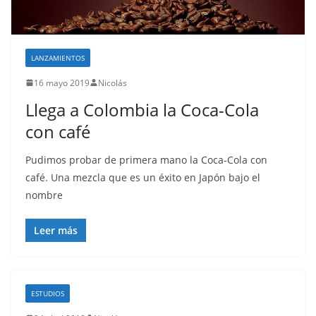
o
LANZAMIENTOS
16 mayo 2019
Nicolás
Llega a Colombia la Coca-Cola
con café
Pudimos probar de primera mano la Coca-Cola con
café. Una mezcla que es un éxito en Japón bajo el
nombre
Leer más
ESTUDIOS