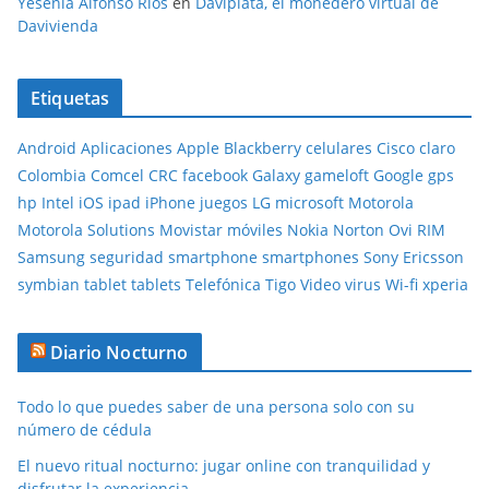
Yesenia Alfonso Ríos
en
Daviplata, el monedero virtual de
Davivienda
Etiquetas
Android
Aplicaciones
Apple
Blackberry
celulares
Cisco
claro
Colombia
Comcel
CRC
facebook
Galaxy
gameloft
Google
gps
hp
Intel
iOS
ipad
iPhone
juegos
LG
microsoft
Motorola
Motorola Solutions
Movistar
móviles
Nokia
Norton
Ovi
RIM
Samsung
seguridad
smartphone
smartphones
Sony Ericsson
symbian
tablet
tablets
Telefónica
Tigo
Video
virus
Wi-fi
xperia
Diario Nocturno
Todo lo que puedes saber de una persona solo con su
número de cédula
El nuevo ritual nocturno: jugar online con tranquilidad y
disfrutar la experiencia