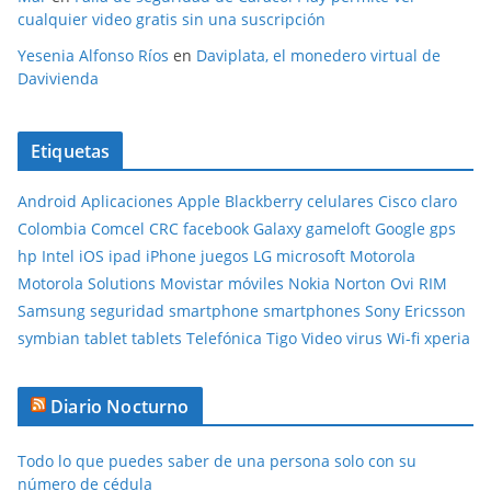
cualquier video gratis sin una suscripción
Yesenia Alfonso Ríos
en
Daviplata, el monedero virtual de
Davivienda
Etiquetas
Android
Aplicaciones
Apple
Blackberry
celulares
Cisco
claro
Colombia
Comcel
CRC
facebook
Galaxy
gameloft
Google
gps
hp
Intel
iOS
ipad
iPhone
juegos
LG
microsoft
Motorola
Motorola Solutions
Movistar
móviles
Nokia
Norton
Ovi
RIM
Samsung
seguridad
smartphone
smartphones
Sony Ericsson
symbian
tablet
tablets
Telefónica
Tigo
Video
virus
Wi-fi
xperia
Diario Nocturno
Todo lo que puedes saber de una persona solo con su
número de cédula