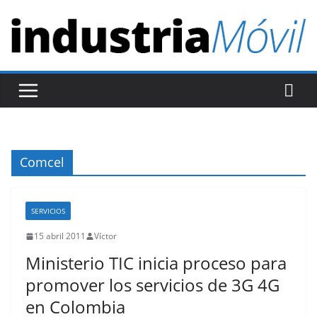
S
a
l
t
a
r
a
l
Comcel
c
o
n
SERVICIOS
t
15 abril 2011
Víctor
e
Ministerio TIC inicia proceso para
n
promover los servicios de 3G 4G
i
en Colombia
d