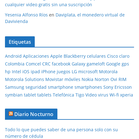
cualquier video gratis sin una suscripción
Yesenia Alfonso Ríos
en
Daviplata, el monedero virtual de
Davivienda
Etiquetas
Android
Aplicaciones
Apple
Blackberry
celulares
Cisco
claro
Colombia
Comcel
CRC
facebook
Galaxy
gameloft
Google
gps
hp
Intel
iOS
ipad
iPhone
juegos
LG
microsoft
Motorola
Motorola Solutions
Movistar
móviles
Nokia
Norton
Ovi
RIM
Samsung
seguridad
smartphone
smartphones
Sony Ericsson
symbian
tablet
tablets
Telefónica
Tigo
Video
virus
Wi-fi
xperia
Diario Nocturno
Todo lo que puedes saber de una persona solo con su
número de cédula