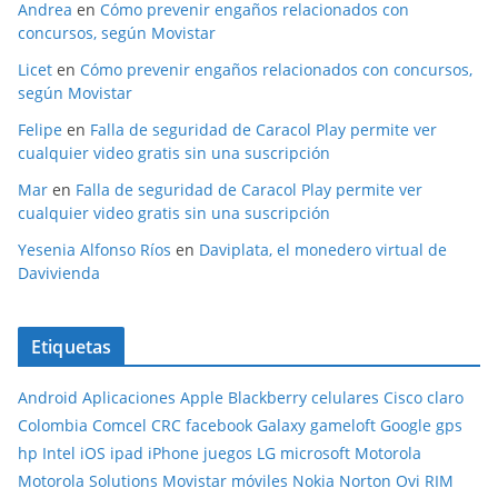
Andrea
en
Cómo prevenir engaños relacionados con
concursos, según Movistar
Licet
en
Cómo prevenir engaños relacionados con concursos,
según Movistar
Felipe
en
Falla de seguridad de Caracol Play permite ver
cualquier video gratis sin una suscripción
Mar
en
Falla de seguridad de Caracol Play permite ver
cualquier video gratis sin una suscripción
Yesenia Alfonso Ríos
en
Daviplata, el monedero virtual de
Davivienda
Etiquetas
Android
Aplicaciones
Apple
Blackberry
celulares
Cisco
claro
Colombia
Comcel
CRC
facebook
Galaxy
gameloft
Google
gps
hp
Intel
iOS
ipad
iPhone
juegos
LG
microsoft
Motorola
Motorola Solutions
Movistar
móviles
Nokia
Norton
Ovi
RIM