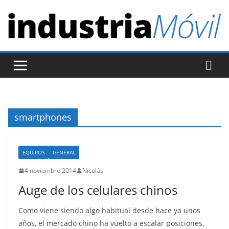
S
a
l
t
a
r
a
l
smartphones
c
o
n
EQUIPOS
GENERAL
t
4 noviembre 2014
Nicolás
e
Auge de los celulares chinos
n
i
Como viene siendo algo habitual desde hace ya unos
d
años, el mercado chino ha vuelto a escalar posiciones,