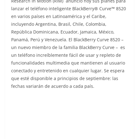
Research In Motion (RIM) anunció hoy sus planes para
o
lanzar el teléfono inteligente BlackBerry
® Curve™ 8520
en varios países en Latinoamérica y el Caribe,
incluyendo
Argentina, Brasil, Chile, Colombia,
República Dominicana, Ecuador, Jamaica, México,
Panamá, Perú y Venezuela. El BlackBerry
Curve 8520 –
un nuevo miembro de la familia BlackBerry Curve – es
un teléfono increíblemente fácil de usar y repleto de
funcionalidades multimedia que mantienen al usuario
conectado y entretenido en cualquier lugar.
Se espera
que esté disponible a principios de septiembre: las
fechas variarán de acuerdo a cada país.