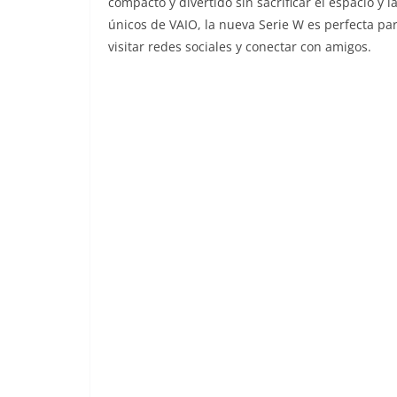
compacto y divertido sin sacrificar el espacio y l
o
únicos de VAIO, la nueva Serie W es perfecta par
visitar redes sociales y conectar con amigos.