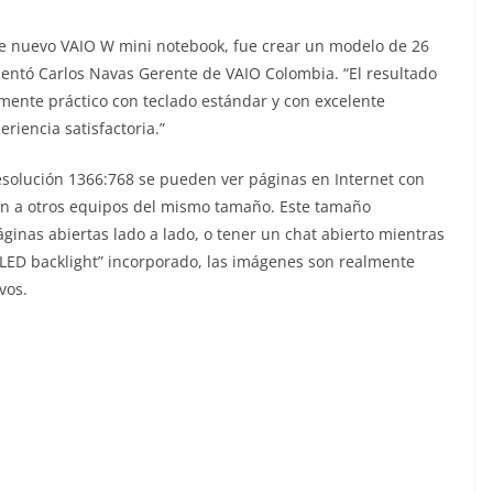
ste nuevo VAIO W mini notebook, fue crear un modelo de 26
omentó Carlos Navas Gerente de VAIO Colombia. “El resultado
ente práctico con teclado estándar y con excelente
riencia satisfactoria.”
esolución 1366:768 se pueden ver páginas en Internet con
ión a otros equipos del mismo tamaño. Este tamaño
ginas abiertas lado a lado, o tener un chat abierto mientras
“LED backlight” incorporado, las imágenes son realmente
vos.