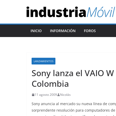
S
a
l
t
INICIO
INFORMACIÓN
FOROS
a
r
a
l
c
LANZAMIENTOS
o
Sony lanza el VAIO W
n
Colombia
t
e
11 agosto 2009
Nicolás
n
Sony anuncia al mercado su nueva línea de com
i
sorprendente resolución para computadores de 
d