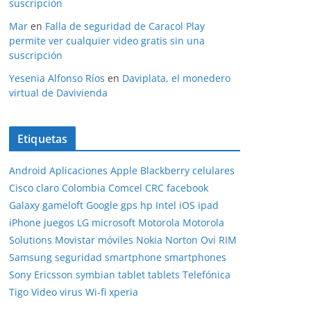
suscripción
Mar
en
Falla de seguridad de Caracol Play
permite ver cualquier video gratis sin una
suscripción
Yesenia Alfonso Ríos
en
Daviplata, el monedero
virtual de Davivienda
Etiquetas
Android
Aplicaciones
Apple
Blackberry
celulares
Cisco
claro
Colombia
Comcel
CRC
facebook
Galaxy
gameloft
Google
gps
hp
Intel
iOS
ipad
iPhone
juegos
LG
microsoft
Motorola
Motorola
Solutions
Movistar
móviles
Nokia
Norton
Ovi
RIM
Samsung
seguridad
smartphone
smartphones
Sony Ericsson
symbian
tablet
tablets
Telefónica
Tigo
Video
virus
Wi-fi
xperia