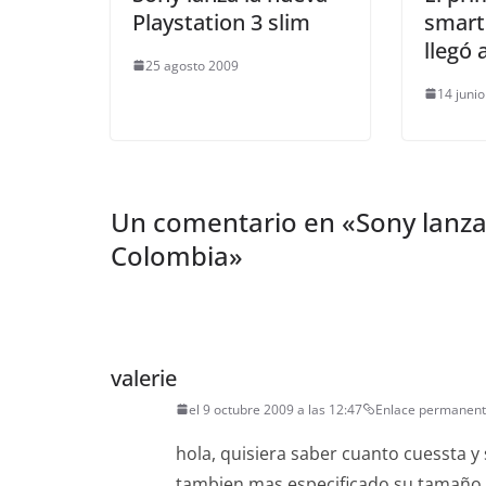
Playstation 3 slim
smart
llegó
25 agosto 2009
14 juni
Un comentario en «
Sony lanz
Colombia
»
valerie
el 9 octubre 2009 a las 12:47
Enlace permanen
hola, quisiera saber cuanto cuessta y s
tambien mas especificado su tamaño ,