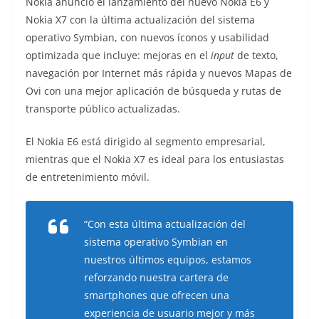
Nokia anunció el lanzamiento del nuevo Nokia E6 y
o
Nokia X7 con la última actualización del sistema
operativo Symbian, con nuevos íconos y usabilidad
optimizada que incluye: mejoras en el
input
de texto,
navegación por Internet más rápida y nuevos Mapas de
Ovi con una mejor aplicación de búsqueda y rutas de
transporte público actualizadas.
El Nokia E6 está dirigido al segmento empresarial,
mientras que el Nokia X7 es ideal para los entusiastas
de entretenimiento móvil.
“Con esta última actualización del
sistema operativo Symbian en
nuestros últimos equipos, estamos
reforzando nuestra cartera de
smartphones
que ofrecen una
experiencia de usuario mejor y más