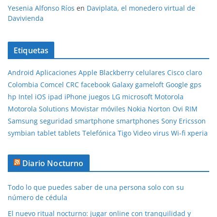
Yesenia Alfonso Ríos
en
Daviplata, el monedero virtual de
Davivienda
Etiquetas
Android
Aplicaciones
Apple
Blackberry
celulares
Cisco
claro
Colombia
Comcel
CRC
facebook
Galaxy
gameloft
Google
gps
hp
Intel
iOS
ipad
iPhone
juegos
LG
microsoft
Motorola
Motorola Solutions
Movistar
móviles
Nokia
Norton
Ovi
RIM
Samsung
seguridad
smartphone
smartphones
Sony Ericsson
symbian
tablet
tablets
Telefónica
Tigo
Video
virus
Wi-fi
xperia
Diario Nocturno
Todo lo que puedes saber de una persona solo con su
número de cédula
El nuevo ritual nocturno: jugar online con tranquilidad y