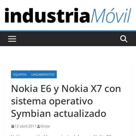
S
a
l
t
a
r
a
l
c
EQUIPOS
LANZAMIENTOS
o
Nokia E6 y Nokia X7 con
n
t
sistema operativo
e
Symbian actualizado
n
i
12 abril 2011
Víctor
d