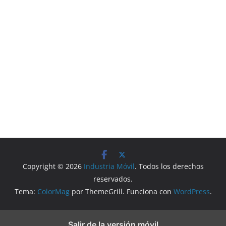
Copyright © 2026
Industria Móvil
. Todos los derechos
reservados.
Tema:
ColorMag
por ThemeGrill. Funciona con
WordPress
.
Salir de la versión móvil