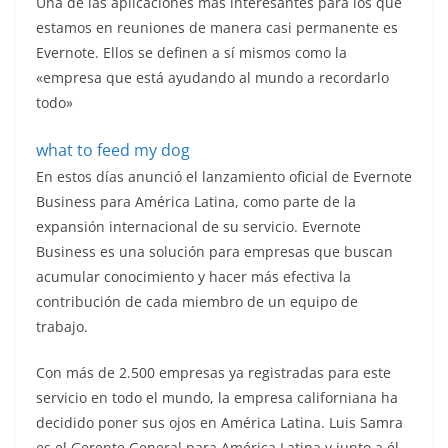
Una de las aplicaciones más interesantes para los que
o
estamos en reuniones de manera casi permanente es
Evernote. Ellos se definen a sí mismos como la
«empresa que está ayudando al mundo a recordarlo
todo»
what to feed my dog
En estos días anunció el lanzamiento oficial de Evernote
Business para América Latina, como parte de la
expansión internacional de su servicio. Evernote
Business es una solución para empresas que buscan
acumular conocimiento y hacer más efectiva la
contribución de cada miembro de un equipo de
trabajo.
Con más de 2.500 empresas ya registradas para este
servicio en todo el mundo, la empresa californiana ha
decidido poner sus ojos en América Latina. Luis Samra
es el Gerente General para América Latina y junto a él,