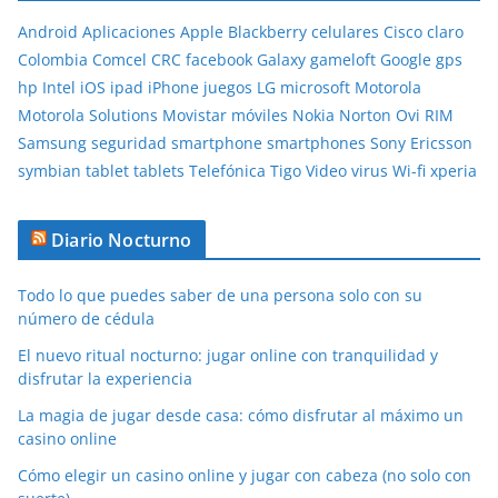
Android
Aplicaciones
Apple
Blackberry
celulares
Cisco
claro
Colombia
Comcel
CRC
facebook
Galaxy
gameloft
Google
gps
hp
Intel
iOS
ipad
iPhone
juegos
LG
microsoft
Motorola
Motorola Solutions
Movistar
móviles
Nokia
Norton
Ovi
RIM
Samsung
seguridad
smartphone
smartphones
Sony Ericsson
symbian
tablet
tablets
Telefónica
Tigo
Video
virus
Wi-fi
xperia
Diario Nocturno
Todo lo que puedes saber de una persona solo con su
número de cédula
El nuevo ritual nocturno: jugar online con tranquilidad y
disfrutar la experiencia
La magia de jugar desde casa: cómo disfrutar al máximo un
casino online
Cómo elegir un casino online y jugar con cabeza (no solo con