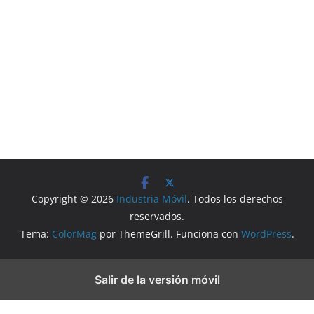
Copyright © 2026
Industria Móvil
. Todos los derechos
reservados.
Tema:
ColorMag
por ThemeGrill. Funciona con
WordPress
.
Salir de la versión móvil