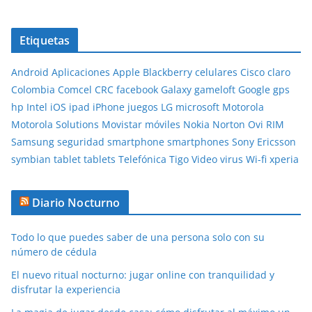
Etiquetas
Android
Aplicaciones
Apple
Blackberry
celulares
Cisco
claro
Colombia
Comcel
CRC
facebook
Galaxy
gameloft
Google
gps
hp
Intel
iOS
ipad
iPhone
juegos
LG
microsoft
Motorola
Motorola Solutions
Movistar
móviles
Nokia
Norton
Ovi
RIM
Samsung
seguridad
smartphone
smartphones
Sony Ericsson
symbian
tablet
tablets
Telefónica
Tigo
Video
virus
Wi-fi
xperia
Diario Nocturno
Todo lo que puedes saber de una persona solo con su
número de cédula
El nuevo ritual nocturno: jugar online con tranquilidad y
disfrutar la experiencia