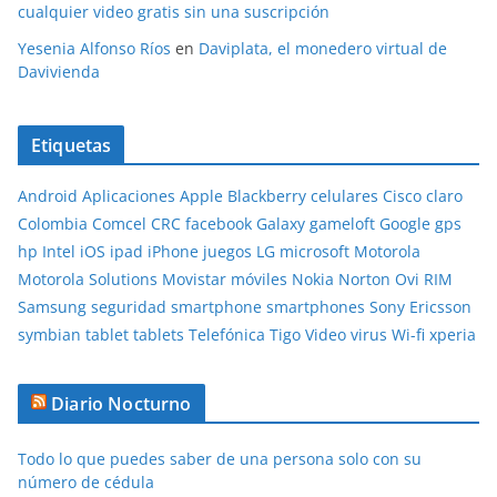
cualquier video gratis sin una suscripción
Yesenia Alfonso Ríos
en
Daviplata, el monedero virtual de
Davivienda
Etiquetas
Android
Aplicaciones
Apple
Blackberry
celulares
Cisco
claro
Colombia
Comcel
CRC
facebook
Galaxy
gameloft
Google
gps
hp
Intel
iOS
ipad
iPhone
juegos
LG
microsoft
Motorola
Motorola Solutions
Movistar
móviles
Nokia
Norton
Ovi
RIM
Samsung
seguridad
smartphone
smartphones
Sony Ericsson
symbian
tablet
tablets
Telefónica
Tigo
Video
virus
Wi-fi
xperia
Diario Nocturno
Todo lo que puedes saber de una persona solo con su
número de cédula