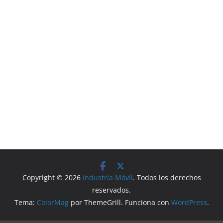
Copyright © 2026
Industria Móvil
. Todos los derechos
reservados.
Tema:
ColorMag
por ThemeGrill. Funciona con
WordPress
.