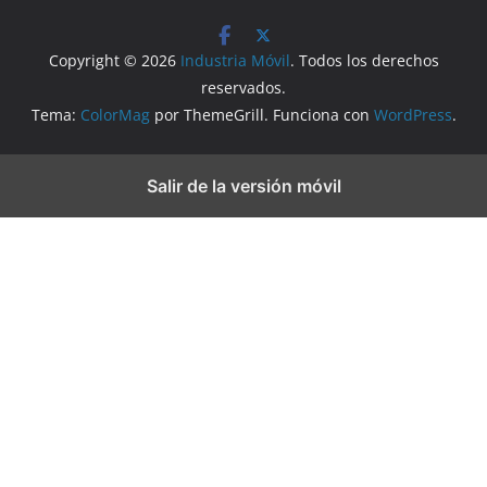
Copyright © 2026
Industria Móvil
. Todos los derechos
reservados.
Tema:
ColorMag
por ThemeGrill. Funciona con
WordPress
.
Salir de la versión móvil