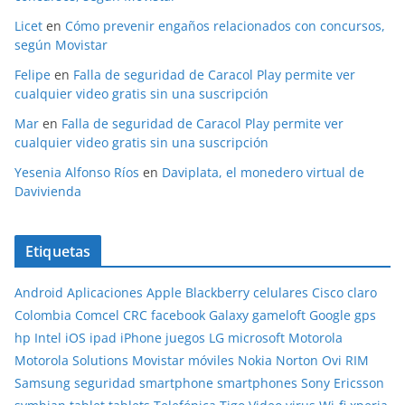
Licet
en
Cómo prevenir engaños relacionados con concursos,
según Movistar
Felipe
en
Falla de seguridad de Caracol Play permite ver
cualquier video gratis sin una suscripción
Mar
en
Falla de seguridad de Caracol Play permite ver
cualquier video gratis sin una suscripción
Yesenia Alfonso Ríos
en
Daviplata, el monedero virtual de
Davivienda
Etiquetas
Android
Aplicaciones
Apple
Blackberry
celulares
Cisco
claro
Colombia
Comcel
CRC
facebook
Galaxy
gameloft
Google
gps
hp
Intel
iOS
ipad
iPhone
juegos
LG
microsoft
Motorola
Motorola Solutions
Movistar
móviles
Nokia
Norton
Ovi
RIM
Samsung
seguridad
smartphone
smartphones
Sony Ericsson