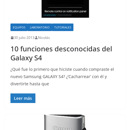
o
EQUIPOS
LABORATORIO
TUTORIALES
30 julio 2013
Nicolás
10 funciones desconocidas del
Galaxy S4
¿Qué fue lo primero que hiciste cuando compraste el
nuevo Samsung GALAXY S4? ¿‘Cacharrear’ con él y
divertirte hasta que
Leer más