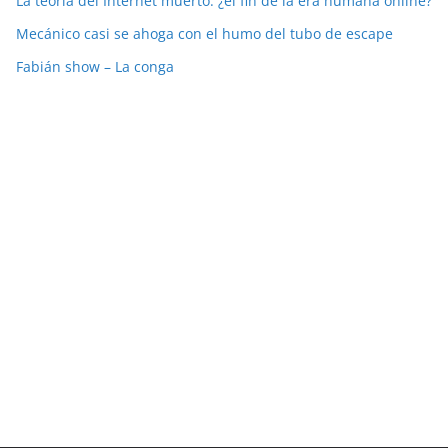
La teoría del Internet muerto: ¿el fin de la era humana online?
Mecánico casi se ahoga con el humo del tubo de escape
Fabián show – La conga