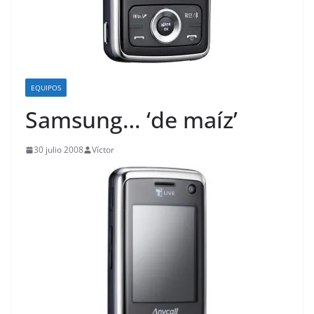
o
EQUIPOS
Samsung… ‘de maíz’
30 julio 2008
Víctor