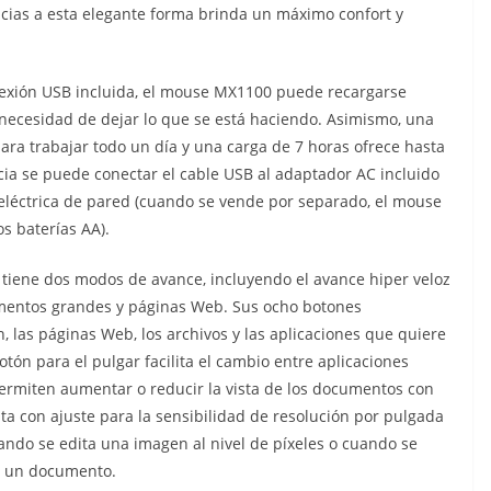
acias a esta elegante forma brinda un máximo confort y
exión USB incluida, el mouse MX1100 puede recargarse
y necesidad de dejar lo que se está haciendo. Asimismo, una
para trabajar todo un día y una carga de 7 horas ofrece hasta
ia se puede conectar el cable USB al adaptador AC incluido
eléctrica de pared (cuando se vende por separado, el mouse
s baterías AA).
 tiene dos modos de avance, incluyendo el avance hiper veloz
umentos grandes y páginas Web. Sus ocho botones
, las páginas Web, los archivos y las aplicaciones que quiere
otón para el pulgar facilita el cambio entre aplicaciones
permiten aumentar o reducir la vista de los documentos con
a con ajuste para la sensibilidad de resolución por pulgada
uando se edita una imagen al nivel de píxeles o cuando se
e un documento.