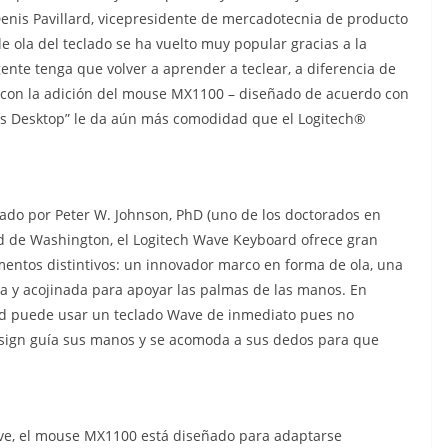
enis Pavillard, vicepresidente de mercadotecnia de producto
de ola del teclado se ha vuelto muy popular gracias a la
nte tenga que volver a aprender a teclear, a diferencia de
, con la adición del mouse MX1100 – diseñado de acuerdo con
ss Desktop” le da aún más comodidad que el Logitech®
ado por Peter W. Johnson, PhD (uno de los doctorados en
ad de Washington, el Logitech Wave Keyboard ofrece gran
entos distintivos: un innovador marco en forma de ola, una
a y acojinada para apoyar las palmas de las manos. En
ed puede usar un teclado Wave de inmediato pues no
esign guía sus manos y se acomoda a sus dedos para que
ve, el mouse MX1100 está diseñado para adaptarse