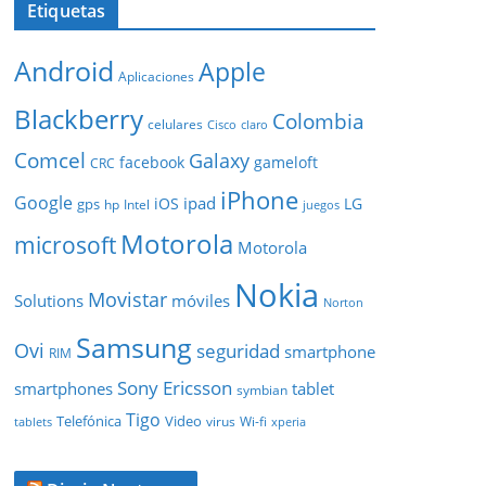
Etiquetas
Android
Apple
Aplicaciones
Blackberry
Colombia
celulares
Cisco
claro
Comcel
Galaxy
facebook
gameloft
CRC
iPhone
Google
ipad
iOS
LG
gps
hp
Intel
juegos
Motorola
microsoft
Motorola
Nokia
Movistar
Solutions
móviles
Norton
Samsung
Ovi
seguridad
smartphone
RIM
Sony Ericsson
smartphones
tablet
symbian
Tigo
Telefónica
Video
Wi-fi
virus
tablets
xperia