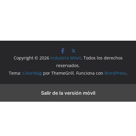
Copyright © 2026
Industria Móvil
. Todos los derechos
reservados.
Tema:
ColorMag
por ThemeGrill. Funciona con
WordPress
.
Salir de la versión móvil