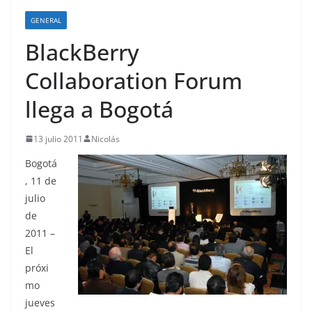
o
GENERAL
BlackBerry
Collaboration Forum
llega a Bogotá
13 julio 2011
Nicolás
Bogotá
, 11 de
julio
de
2011 –
El
próxi
mo
jueves