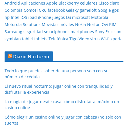
Android
Aplicaciones
Apple
Blackberry
celulares
Cisco
claro
Colombia
Comcel
CRC
facebook
Galaxy
gameloft
Google
gps
hp
Intel
iOS
ipad
iPhone
juegos
LG
microsoft
Motorola
Motorola Solutions
Movistar
móviles
Nokia
Norton
Ovi
RIM
Samsung
seguridad
smartphone
smartphones
Sony Ericsson
symbian
tablet
tablets
Telefónica
Tigo
Video
virus
Wi-fi
xperia
Diario Nocturno
Todo lo que puedes saber de una persona solo con su
número de cédula
El nuevo ritual nocturno: jugar online con tranquilidad y
disfrutar la experiencia
La magia de jugar desde casa: cómo disfrutar al máximo un
casino online
Cómo elegir un casino online y jugar con cabeza (no solo con
suerte)