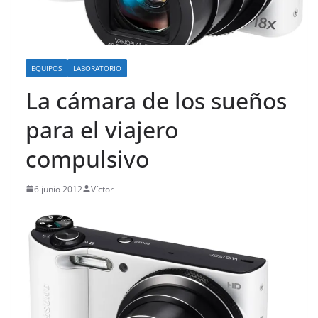
o
EQUIPOS
LABORATORIO
La cámara de los sueños
para el viajero
compulsivo
6 junio 2012
Víctor