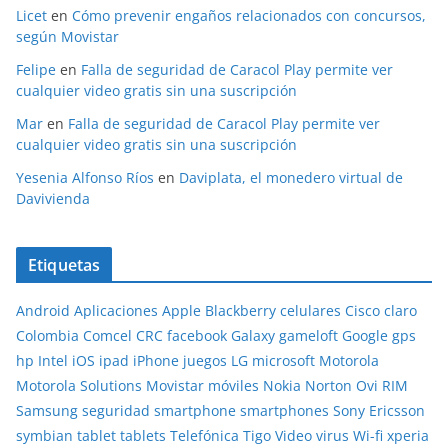
Licet
en
Cómo prevenir engaños relacionados con concursos,
según Movistar
Felipe
en
Falla de seguridad de Caracol Play permite ver
cualquier video gratis sin una suscripción
Mar
en
Falla de seguridad de Caracol Play permite ver
cualquier video gratis sin una suscripción
Yesenia Alfonso Ríos
en
Daviplata, el monedero virtual de
Davivienda
Etiquetas
Android
Aplicaciones
Apple
Blackberry
celulares
Cisco
claro
Colombia
Comcel
CRC
facebook
Galaxy
gameloft
Google
gps
hp
Intel
iOS
ipad
iPhone
juegos
LG
microsoft
Motorola
Motorola Solutions
Movistar
móviles
Nokia
Norton
Ovi
RIM
Samsung
seguridad
smartphone
smartphones
Sony Ericsson
symbian
tablet
tablets
Telefónica
Tigo
Video
virus
Wi-fi
xperia