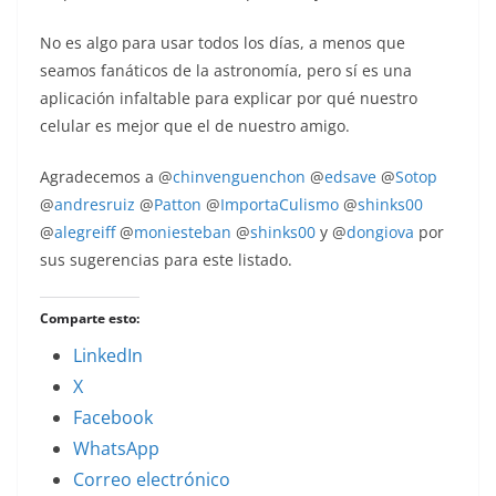
No es algo para usar todos los días, a menos que
seamos fanáticos de la astronomía, pero sí es una
aplicación infaltable para explicar por qué nuestro
celular es mejor que el de nuestro amigo.
Agradecemos a @
chinvenguenchon
@
edsave
@
Sotop
@
andresruiz
@
Patton
@
ImportaCulismo
@
shinks00
@
alegreiff
@
moniesteban
@
shinks00
y @
dongiova
por
sus sugerencias para este listado.
Comparte esto:
LinkedIn
X
Facebook
WhatsApp
Correo electrónico