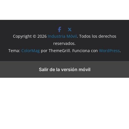
Copyright © 2026
Industria Móvil
. Todos los derechos
reservados.
Tema:
ColorMag
por ThemeGrill. Funciona con
WordPress
.
Salir de la versión móvil