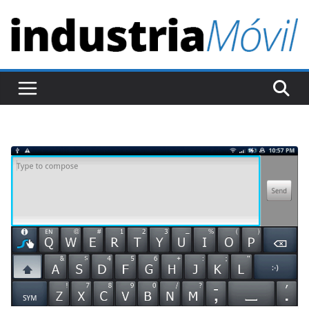
S
a
l
t
a
r
a
l
c
o
n
t
e
n
i
d