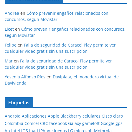
Andrea
en
Cómo prevenir engaños relacionados con
concursos, según Movistar
Licet
en
Cómo prevenir engaños relacionados con concursos,
según Movistar
Felipe
en
Falla de seguridad de Caracol Play permite ver
cualquier video gratis sin una suscripción
Mar
en
Falla de seguridad de Caracol Play permite ver
cualquier video gratis sin una suscripción
Yesenia Alfonso Ríos
en
Daviplata, el monedero virtual de
Davivienda
Etiquetas
Android
Aplicaciones
Apple
Blackberry
celulares
Cisco
claro
Colombia
Comcel
CRC
facebook
Galaxy
gameloft
Google
gps
hp
Intel
iOS
ipad
iPhone
juegos
LG
microsoft
Motorola