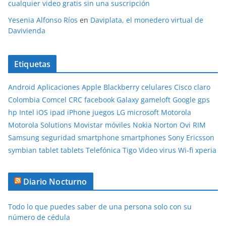
cualquier video gratis sin una suscripción
Yesenia Alfonso Ríos
en
Daviplata, el monedero virtual de
Davivienda
Etiquetas
Android
Aplicaciones
Apple
Blackberry
celulares
Cisco
claro
Colombia
Comcel
CRC
facebook
Galaxy
gameloft
Google
gps
hp
Intel
iOS
ipad
iPhone
juegos
LG
microsoft
Motorola
Motorola Solutions
Movistar
móviles
Nokia
Norton
Ovi
RIM
Samsung
seguridad
smartphone
smartphones
Sony Ericsson
symbian
tablet
tablets
Telefónica
Tigo
Video
virus
Wi-fi
xperia
Diario Nocturno
Todo lo que puedes saber de una persona solo con su
número de cédula