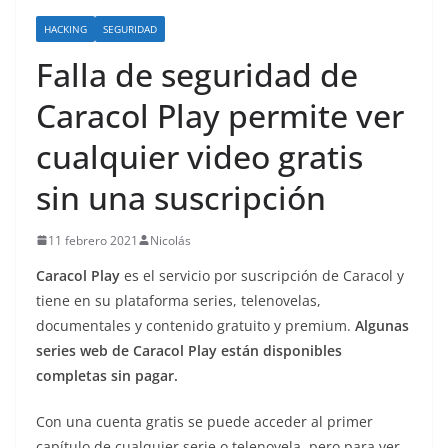
o
HACKING
SEGURIDAD
Falla de seguridad de
Caracol Play permite ver
cualquier video gratis
sin una suscripción
11 febrero 2021
Nicolás
Caracol Play
es el servicio por suscripción de Caracol y
tiene en su plataforma series, telenovelas,
documentales y contenido gratuito y premium.
Algunas
series web de Caracol Play están disponibles
completas sin pagar.
Con una cuenta gratis se puede acceder al primer
capítulo de cualquier serie o telenovela, pero para ver