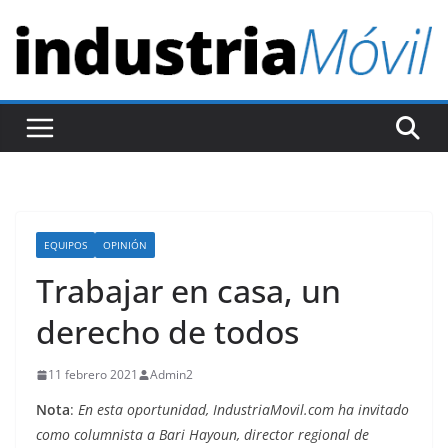
S
a
l
t
a
r
a
l
c
EQUIPOS
OPINIÓN
o
Trabajar en casa, un
n
t
derecho de todos
e
n
11 febrero 2021
Admin2
i
Nota
:
En esta oportunidad, IndustriaMovil.com ha invitado
d
como columnista a Bari Hayoun, director regional de