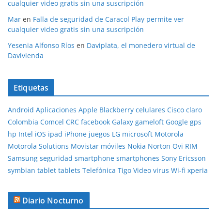
cualquier video gratis sin una suscripción
Mar
en
Falla de seguridad de Caracol Play permite ver
cualquier video gratis sin una suscripción
Yesenia Alfonso Ríos
en
Daviplata, el monedero virtual de
Davivienda
Etiquetas
Android
Aplicaciones
Apple
Blackberry
celulares
Cisco
claro
Colombia
Comcel
CRC
facebook
Galaxy
gameloft
Google
gps
hp
Intel
iOS
ipad
iPhone
juegos
LG
microsoft
Motorola
Motorola Solutions
Movistar
móviles
Nokia
Norton
Ovi
RIM
Samsung
seguridad
smartphone
smartphones
Sony Ericsson
symbian
tablet
tablets
Telefónica
Tigo
Video
virus
Wi-fi
xperia
Diario Nocturno