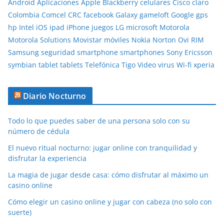
Android
Aplicaciones
Apple
Blackberry
celulares
Cisco
claro
Colombia
Comcel
CRC
facebook
Galaxy
gameloft
Google
gps
hp
Intel
iOS
ipad
iPhone
juegos
LG
microsoft
Motorola
Motorola Solutions
Movistar
móviles
Nokia
Norton
Ovi
RIM
Samsung
seguridad
smartphone
smartphones
Sony Ericsson
symbian
tablet
tablets
Telefónica
Tigo
Video
virus
Wi-fi
xperia
Diario Nocturno
Todo lo que puedes saber de una persona solo con su
número de cédula
El nuevo ritual nocturno: jugar online con tranquilidad y
disfrutar la experiencia
La magia de jugar desde casa: cómo disfrutar al máximo un
casino online
Cómo elegir un casino online y jugar con cabeza (no solo con
suerte)