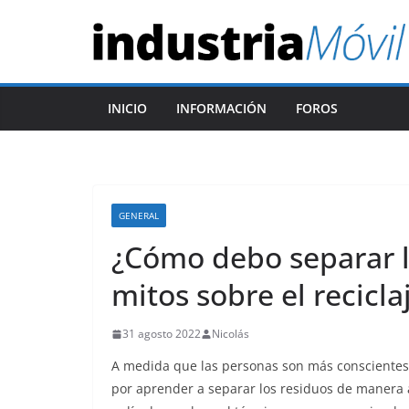
Saltar
al
contenido
INICIO
INFORMACIÓN
FOROS
GENERAL
¿Cómo debo separar lo
mitos sobre el recicla
31 agosto 2022
Nicolás
A medida que las personas son más conscientes d
por aprender a separar los residuos de manera a