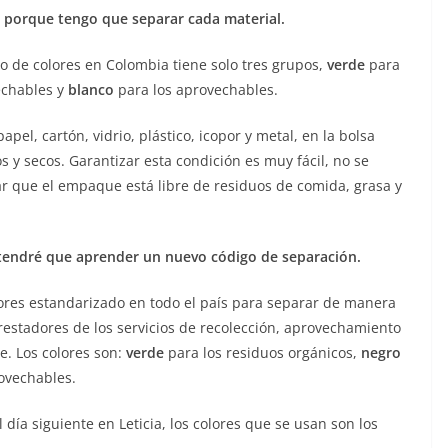
il porque tengo que separar cada material.
igo de colores en Colombia tiene solo tres grupos,
verde
para
echables y
blanco
para los aprovechables.
pel, cartón, vidrio, plástico, icopor y metal, en la bolsa
s y secos. Garantizar esta condición es muy fácil, no se
rar que el empaque está libre de residuos de comida, grasa y
tendré que aprender un nuevo código de separación.
ores estandarizado en todo el país para separar de manera
 prestadores de los servicios de recolección, aprovechamiento
e. Los colores son:
verde
para los residuos orgánicos,
negro
ovechables.
l día siguiente en Leticia, los colores que se usan son los