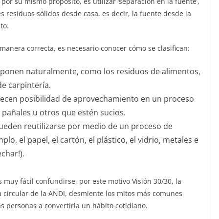
or su mismo propósito, es utilizar ‘separación en la fuente’,
tes residuos sólidos desde casa, es decir, la fuente desde la
to.
 manera correcta, es necesario conocer cómo se clasifican:
mponen naturalmente, como los residuos de alimentos,
de carpintería.
frecen posibilidad de aprovechamiento en un proceso
s pañales u otros que estén sucios.
pueden reutilizarse por medio de un proceso de
plo, el papel, el cartón, el plástico, el vidrio, metales e
char!).
muy fácil confundirse, por este motivo Visión 30/30, la
a circular de la ANDI, desmiente los mitos más comunes
as personas a convertirla un hábito cotidiano.