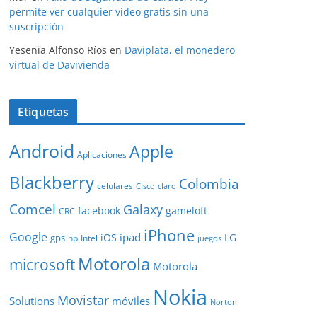
permite ver cualquier video gratis sin una
suscripción
Yesenia Alfonso Ríos
en
Daviplata, el monedero
virtual de Davivienda
Etiquetas
Android
Apple
Aplicaciones
Blackberry
Colombia
celulares
Cisco
claro
Comcel
Galaxy
facebook
gameloft
CRC
iPhone
Google
ipad
iOS
LG
gps
hp
Intel
juegos
Motorola
microsoft
Motorola
Nokia
Movistar
Solutions
móviles
Norton