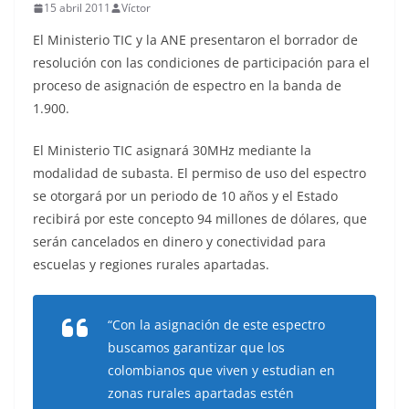
15 abril 2011
Víctor
o
El Ministerio TIC y la ANE presentaron el borrador de
resolución con las condiciones de participación para el
proceso de asignación de espectro en la banda de
1.900.
El Ministerio TIC asignará 30MHz mediante la
modalidad de subasta. El permiso de uso del espectro
se otorgará por un periodo de 10 años y el Estado
recibirá por este concepto 94 millones de dólares, que
serán cancelados en dinero y conectividad para
escuelas y regiones rurales apartadas.
“Con la asignación de este espectro
buscamos garantizar que los
colombianos que viven y estudian en
zonas rurales apartadas estén