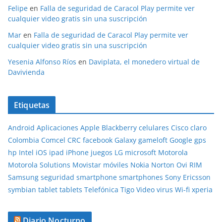
Felipe
en
Falla de seguridad de Caracol Play permite ver
cualquier video gratis sin una suscripción
Mar
en
Falla de seguridad de Caracol Play permite ver
cualquier video gratis sin una suscripción
Yesenia Alfonso Ríos
en
Daviplata, el monedero virtual de
Davivienda
Etiquetas
Android
Aplicaciones
Apple
Blackberry
celulares
Cisco
claro
Colombia
Comcel
CRC
facebook
Galaxy
gameloft
Google
gps
hp
Intel
iOS
ipad
iPhone
juegos
LG
microsoft
Motorola
Motorola Solutions
Movistar
móviles
Nokia
Norton
Ovi
RIM
Samsung
seguridad
smartphone
smartphones
Sony Ericsson
symbian
tablet
tablets
Telefónica
Tigo
Video
virus
Wi-fi
xperia
Diario Nocturno