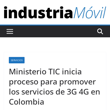
S
a
l
t
a
r
a
l
c
SERVICIOS
o
Ministerio TIC inicia
n
t
proceso para promover
e
los servicios de 3G 4G en
n
Colombia
i
d