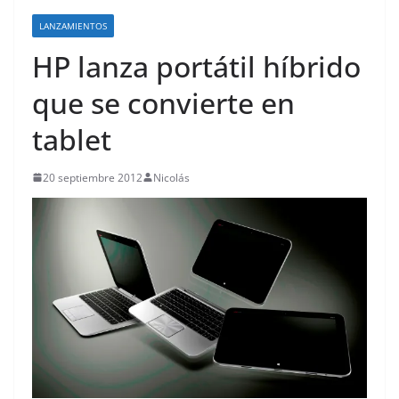
o
LANZAMIENTOS
HP lanza portátil híbrido
que se convierte en
tablet
20 septiembre 2012
Nicolás