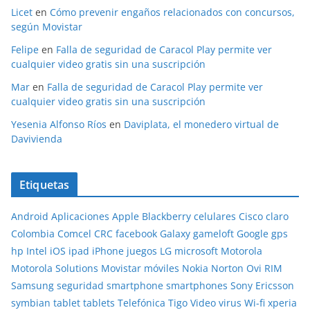
Licet
en
Cómo prevenir engaños relacionados con concursos,
según Movistar
Felipe
en
Falla de seguridad de Caracol Play permite ver
cualquier video gratis sin una suscripción
Mar
en
Falla de seguridad de Caracol Play permite ver
cualquier video gratis sin una suscripción
Yesenia Alfonso Ríos
en
Daviplata, el monedero virtual de
Davivienda
Etiquetas
Android
Aplicaciones
Apple
Blackberry
celulares
Cisco
claro
Colombia
Comcel
CRC
facebook
Galaxy
gameloft
Google
gps
hp
Intel
iOS
ipad
iPhone
juegos
LG
microsoft
Motorola
Motorola Solutions
Movistar
móviles
Nokia
Norton
Ovi
RIM
Samsung
seguridad
smartphone
smartphones
Sony Ericsson
symbian
tablet
tablets
Telefónica
Tigo
Video
virus
Wi-fi
xperia