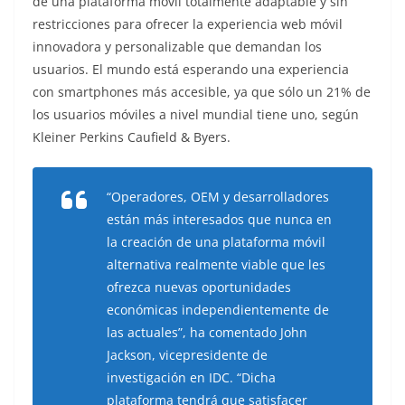
de una plataforma móvil totalmente adaptable y sin
restricciones para ofrecer la experiencia web móvil
innovadora y personalizable que demandan los
usuarios. El mundo está esperando una experiencia
con smartphones más accesible, ya que sólo un 21% de
los usuarios móviles a nivel mundial tiene uno, según
Kleiner Perkins Caufield & Byers.
“Operadores, OEM y desarrolladores
están más interesados que nunca en
la creación de una plataforma móvil
alternativa realmente viable que les
ofrezca nuevas oportunidades
económicas independientemente de
las actuales”, ha comentado John
Jackson, vicepresidente de
investigación en IDC. “Dicha
plataforma tendrá que satisfacer