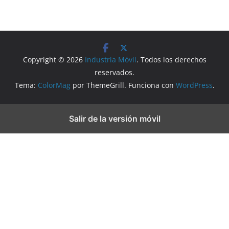
Copyright © 2026
Industria Móvil
. Todos los derechos
reservados.
Tema:
ColorMag
por ThemeGrill. Funciona con
WordPress
.
Salir de la versión móvil