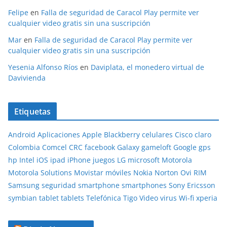
Felipe
en
Falla de seguridad de Caracol Play permite ver
cualquier video gratis sin una suscripción
Mar
en
Falla de seguridad de Caracol Play permite ver
cualquier video gratis sin una suscripción
Yesenia Alfonso Ríos
en
Daviplata, el monedero virtual de
Davivienda
Etiquetas
Android
Aplicaciones
Apple
Blackberry
celulares
Cisco
claro
Colombia
Comcel
CRC
facebook
Galaxy
gameloft
Google
gps
hp
Intel
iOS
ipad
iPhone
juegos
LG
microsoft
Motorola
Motorola Solutions
Movistar
móviles
Nokia
Norton
Ovi
RIM
Samsung
seguridad
smartphone
smartphones
Sony Ericsson
symbian
tablet
tablets
Telefónica
Tigo
Video
virus
Wi-fi
xperia