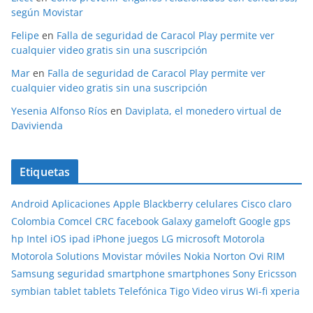
según Movistar
Felipe
en
Falla de seguridad de Caracol Play permite ver
cualquier video gratis sin una suscripción
Mar
en
Falla de seguridad de Caracol Play permite ver
cualquier video gratis sin una suscripción
Yesenia Alfonso Ríos
en
Daviplata, el monedero virtual de
Davivienda
Etiquetas
Android
Aplicaciones
Apple
Blackberry
celulares
Cisco
claro
Colombia
Comcel
CRC
facebook
Galaxy
gameloft
Google
gps
hp
Intel
iOS
ipad
iPhone
juegos
LG
microsoft
Motorola
Motorola Solutions
Movistar
móviles
Nokia
Norton
Ovi
RIM
Samsung
seguridad
smartphone
smartphones
Sony Ericsson
symbian
tablet
tablets
Telefónica
Tigo
Video
virus
Wi-fi
xperia