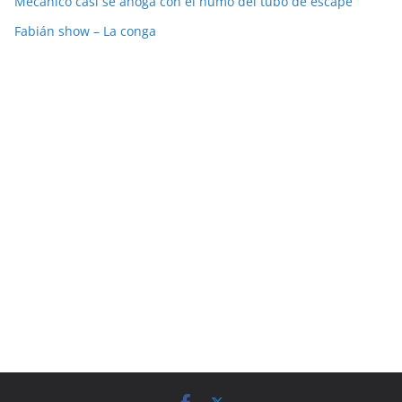
Mecánico casi se ahoga con el humo del tubo de escape
Fabián show – La conga