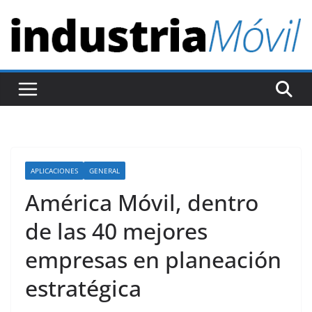
S
a
l
t
a
r
a
l
c
APLICACIONES
GENERAL
o
América Móvil, dentro
n
t
de las 40 mejores
e
empresas en planeación
n
estratégica
i
d