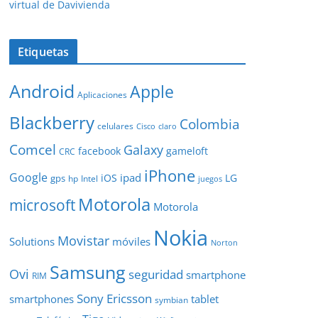
virtual de Davivienda
Etiquetas
Android
Apple
Aplicaciones
Blackberry
Colombia
celulares
Cisco
claro
Comcel
Galaxy
facebook
gameloft
CRC
iPhone
Google
ipad
iOS
LG
gps
hp
Intel
juegos
Motorola
microsoft
Motorola
Nokia
Movistar
Solutions
móviles
Norton
Samsung
Ovi
seguridad
smartphone
RIM
Sony Ericsson
smartphones
tablet
symbian