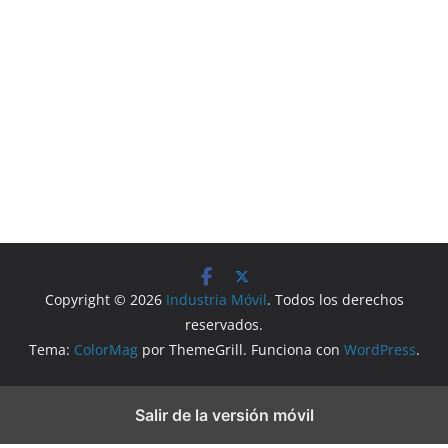
Copyright © 2026
Industria Móvil
. Todos los derechos
reservados.
Tema:
ColorMag
por ThemeGrill. Funciona con
WordPress
.
Salir de la versión móvil