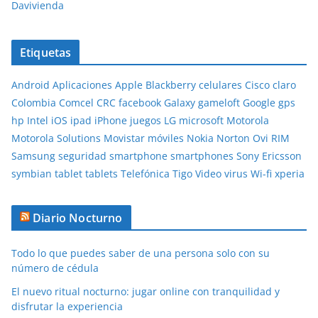
Davivienda
Etiquetas
Android
Aplicaciones
Apple
Blackberry
celulares
Cisco
claro
Colombia
Comcel
CRC
facebook
Galaxy
gameloft
Google
gps
hp
Intel
iOS
ipad
iPhone
juegos
LG
microsoft
Motorola
Motorola Solutions
Movistar
móviles
Nokia
Norton
Ovi
RIM
Samsung
seguridad
smartphone
smartphones
Sony Ericsson
symbian
tablet
tablets
Telefónica
Tigo
Video
virus
Wi-fi
xperia
Diario Nocturno
Todo lo que puedes saber de una persona solo con su
número de cédula
El nuevo ritual nocturno: jugar online con tranquilidad y
disfrutar la experiencia