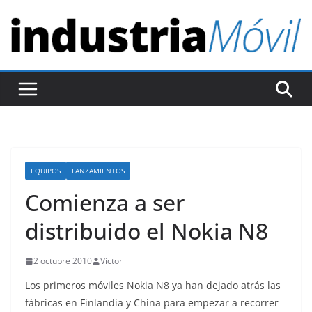
S
a
l
t
a
r
a
l
c
EQUIPOS
LANZAMIENTOS
o
Comienza a ser
n
t
distribuido el Nokia N8
e
n
2 octubre 2010
Víctor
i
Los primeros móviles Nokia N8 ya han dejado atrás las
d
fábricas en Finlandia y China para empezar a recorrer