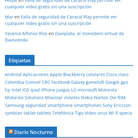
Felipe
en
Falla de seguridad de Caracol Play permite ver
cualquier video gratis sin una suscripción
Mar
en
Falla de seguridad de Caracol Play permite ver
cualquier video gratis sin una suscripción
Yesenia Alfonso Ríos
en
Daviplata, el monedero virtual de
Davivienda
Etiquetas
Android
Aplicaciones
Apple
Blackberry
celulares
Cisco
claro
Colombia
Comcel
CRC
facebook
Galaxy
gameloft
Google
gps
hp
Intel
iOS
ipad
iPhone
juegos
LG
microsoft
Motorola
Motorola Solutions
Movistar
móviles
Nokia
Norton
Ovi
RIM
Samsung
seguridad
smartphone
smartphones
Sony Ericsson
symbian
tablet
tablets
Telefónica
Tigo
Video
virus
Wi-fi
xperia
Diario Nocturno