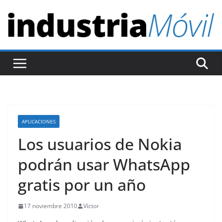
S
a
l
t
a
r
a
l
c
APLICACIONES
o
Los usuarios de Nokia
n
t
podrán usar WhatsApp
e
gratis por un año
n
i
17 noviembre 2010
Víctor
d