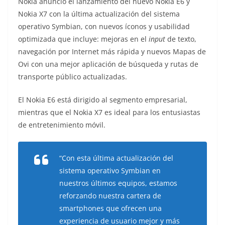
Nokia anunció el lanzamiento del nuevo Nokia E6 y
o
Nokia X7 con la última actualización del sistema
operativo Symbian, con nuevos íconos y usabilidad
optimizada que incluye: mejoras en el
input
de texto,
navegación por Internet más rápida y nuevos Mapas de
Ovi con una mejor aplicación de búsqueda y rutas de
transporte público actualizadas.
El Nokia E6 está dirigido al segmento empresarial,
mientras que el Nokia X7 es ideal para los entusiastas
de entretenimiento móvil.
“Con esta última actualización del
sistema operativo Symbian en
nuestros últimos equipos, estamos
reforzando nuestra cartera de
smartphones
que ofrecen una
experiencia de usuario mejor y más