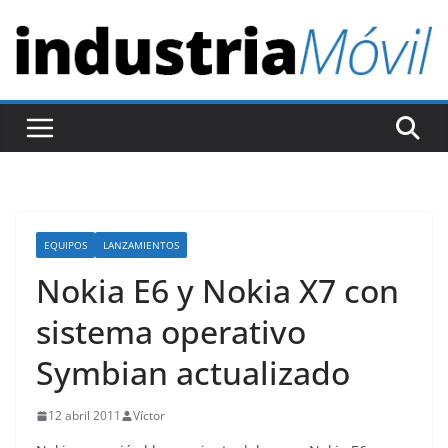
S
a
l
t
a
r
a
l
c
EQUIPOS
LANZAMIENTOS
o
Nokia E6 y Nokia X7 con
n
t
sistema operativo
e
Symbian actualizado
n
i
12 abril 2011
Víctor
d