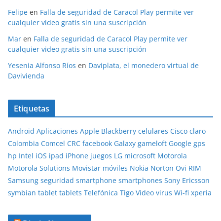
Felipe
en
Falla de seguridad de Caracol Play permite ver
cualquier video gratis sin una suscripción
Mar
en
Falla de seguridad de Caracol Play permite ver
cualquier video gratis sin una suscripción
Yesenia Alfonso Ríos
en
Daviplata, el monedero virtual de
Davivienda
Etiquetas
Android
Aplicaciones
Apple
Blackberry
celulares
Cisco
claro
Colombia
Comcel
CRC
facebook
Galaxy
gameloft
Google
gps
hp
Intel
iOS
ipad
iPhone
juegos
LG
microsoft
Motorola
Motorola Solutions
Movistar
móviles
Nokia
Norton
Ovi
RIM
Samsung
seguridad
smartphone
smartphones
Sony Ericsson
symbian
tablet
tablets
Telefónica
Tigo
Video
virus
Wi-fi
xperia