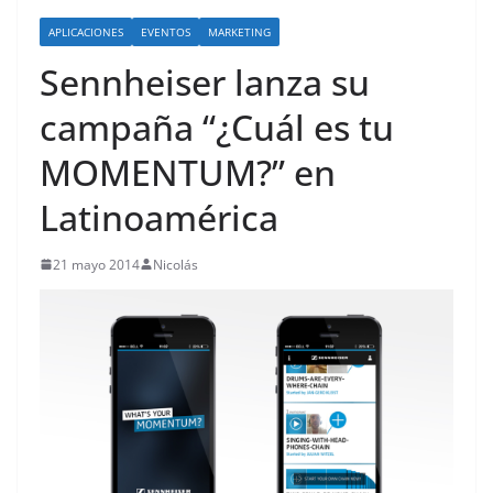
o
APLICACIONES
EVENTOS
MARKETING
Sennheiser lanza su
campaña “¿Cuál es tu
MOMENTUM?” en
Latinoamérica
21 mayo 2014
Nicolás