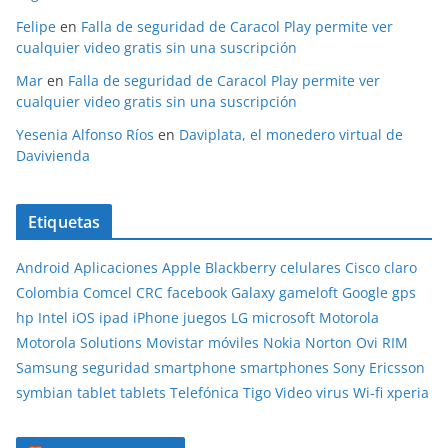
Felipe
en
Falla de seguridad de Caracol Play permite ver
cualquier video gratis sin una suscripción
Mar
en
Falla de seguridad de Caracol Play permite ver
cualquier video gratis sin una suscripción
Yesenia Alfonso Ríos
en
Daviplata, el monedero virtual de
Davivienda
Etiquetas
Android
Aplicaciones
Apple
Blackberry
celulares
Cisco
claro
Colombia
Comcel
CRC
facebook
Galaxy
gameloft
Google
gps
hp
Intel
iOS
ipad
iPhone
juegos
LG
microsoft
Motorola
Motorola Solutions
Movistar
móviles
Nokia
Norton
Ovi
RIM
Samsung
seguridad
smartphone
smartphones
Sony Ericsson
symbian
tablet
tablets
Telefónica
Tigo
Video
virus
Wi-fi
xperia