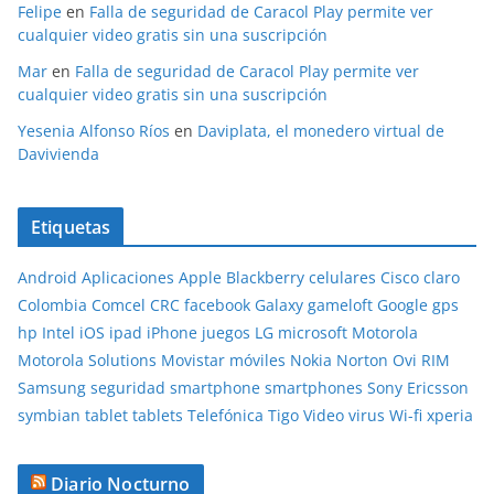
Felipe
en
Falla de seguridad de Caracol Play permite ver
cualquier video gratis sin una suscripción
Mar
en
Falla de seguridad de Caracol Play permite ver
cualquier video gratis sin una suscripción
Yesenia Alfonso Ríos
en
Daviplata, el monedero virtual de
Davivienda
Etiquetas
Android
Aplicaciones
Apple
Blackberry
celulares
Cisco
claro
Colombia
Comcel
CRC
facebook
Galaxy
gameloft
Google
gps
hp
Intel
iOS
ipad
iPhone
juegos
LG
microsoft
Motorola
Motorola Solutions
Movistar
móviles
Nokia
Norton
Ovi
RIM
Samsung
seguridad
smartphone
smartphones
Sony Ericsson
symbian
tablet
tablets
Telefónica
Tigo
Video
virus
Wi-fi
xperia
Diario Nocturno