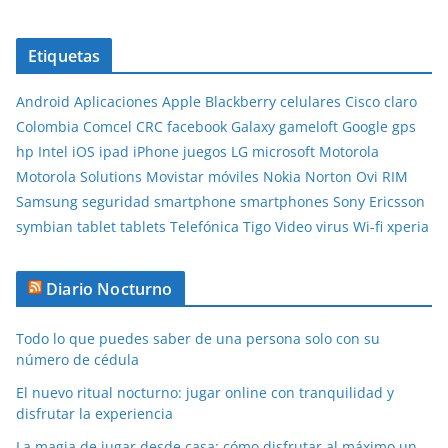
Etiquetas
Android
Aplicaciones
Apple
Blackberry
celulares
Cisco
claro
Colombia
Comcel
CRC
facebook
Galaxy
gameloft
Google
gps
hp
Intel
iOS
ipad
iPhone
juegos
LG
microsoft
Motorola
Motorola Solutions
Movistar
móviles
Nokia
Norton
Ovi
RIM
Samsung
seguridad
smartphone
smartphones
Sony Ericsson
symbian
tablet
tablets
Telefónica
Tigo
Video
virus
Wi-fi
xperia
Diario Nocturno
Todo lo que puedes saber de una persona solo con su
número de cédula
El nuevo ritual nocturno: jugar online con tranquilidad y
disfrutar la experiencia
La magia de jugar desde casa: cómo disfrutar al máximo un