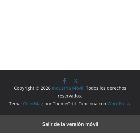
Copyright © 2026
Industria Móvil
. Todos los derechos
reservados.
Tema:
ColorMag
por ThemeGrill. Funciona con
WordPress
.
Salir de la versión móvil