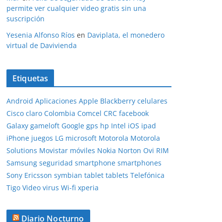
permite ver cualquier video gratis sin una
suscripción
Yesenia Alfonso Ríos
en
Daviplata, el monedero
virtual de Davivienda
Etiquetas
Android
Aplicaciones
Apple
Blackberry
celulares
Cisco
claro
Colombia
Comcel
CRC
facebook
Galaxy
gameloft
Google
gps
hp
Intel
iOS
ipad
iPhone
juegos
LG
microsoft
Motorola
Motorola
Solutions
Movistar
móviles
Nokia
Norton
Ovi
RIM
Samsung
seguridad
smartphone
smartphones
Sony Ericsson
symbian
tablet
tablets
Telefónica
Tigo
Video
virus
Wi-fi
xperia
Diario Nocturno