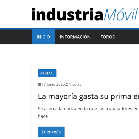
S
a
l
t
INICIO
INFORMACIÓN
FOROS
a
r
a
l
c
GENERAL
o
17 junio 2025
Nicolás
n
La mayoría gasta su prima 
t
e
Se acerca la época en la que los trabajadores en
hace
n
i
Leer más
d