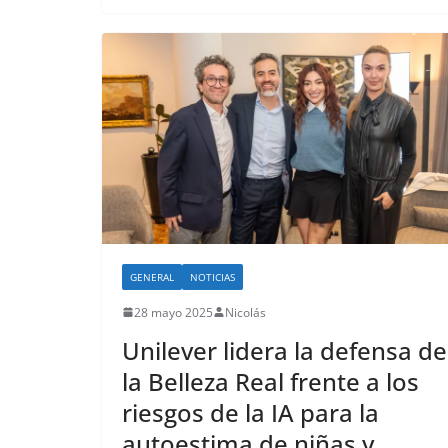
o
GENERAL
NOTICIAS
28 mayo 2025
Nicolás
Unilever lidera la defensa de
la Belleza Real frente a los
riesgos de la IA para la
autoestima de niñas y