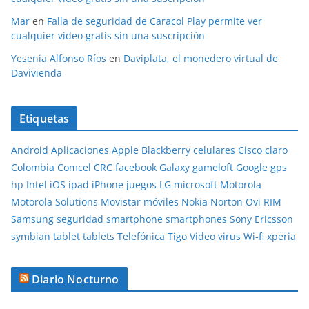
Mar
en
Falla de seguridad de Caracol Play permite ver
cualquier video gratis sin una suscripción
Yesenia Alfonso Ríos
en
Daviplata, el monedero virtual de
Davivienda
Etiquetas
Android
Aplicaciones
Apple
Blackberry
celulares
Cisco
claro
Colombia
Comcel
CRC
facebook
Galaxy
gameloft
Google
gps
hp
Intel
iOS
ipad
iPhone
juegos
LG
microsoft
Motorola
Motorola Solutions
Movistar
móviles
Nokia
Norton
Ovi
RIM
Samsung
seguridad
smartphone
smartphones
Sony Ericsson
symbian
tablet
tablets
Telefónica
Tigo
Video
virus
Wi-fi
xperia
Diario Nocturno