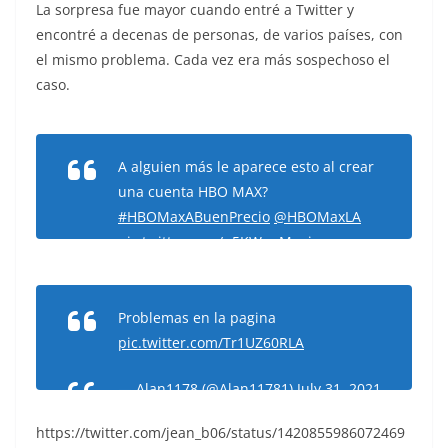
La sorpresa fue mayor cuando entré a Twitter y
encontré a decenas de personas, de varios países, con
el mismo problema. Cada vez era más sospechoso el
caso.
A alguien más le aparece esto al crear
una cuenta HBO MAX?
#HBOMaxABuenPrecio
@HBOMaxLA
pic.twitter.com/n5KWopMnyj
— Freddy Burnes (@freddyburnes)
July
31, 2021
Problemas en la pagina
pic.twitter.com/Tr1UZ60RLA
— Alan1178 (@Alan11781)
July 31, 2021
https://twitter.com/jean_b06/status/1420855986072469