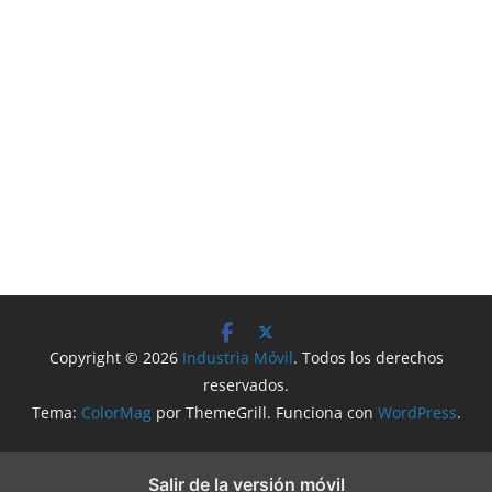
Copyright © 2026
Industria Móvil
. Todos los derechos
reservados.
Tema:
ColorMag
por ThemeGrill. Funciona con
WordPress
.
Salir de la versión móvil