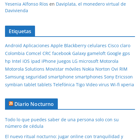
Yesenia Alfonso Ríos
en
Daviplata, el monedero virtual de
Davivienda
Etiquetas
Android
Aplicaciones
Apple
Blackberry
celulares
Cisco
claro
Colombia
Comcel
CRC
facebook
Galaxy
gameloft
Google
gps
hp
Intel
iOS
ipad
iPhone
juegos
LG
microsoft
Motorola
Motorola Solutions
Movistar
móviles
Nokia
Norton
Ovi
RIM
Samsung
seguridad
smartphone
smartphones
Sony Ericsson
symbian
tablet
tablets
Telefónica
Tigo
Video
virus
Wi-fi
xperia
Diario Nocturno
Todo lo que puedes saber de una persona solo con su
número de cédula
El nuevo ritual nocturno: jugar online con tranquilidad y