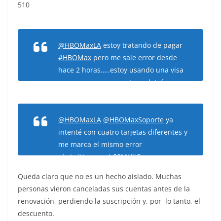
510
@HBOMaxLA
estoy tratando de pagar
#HBOMax
pero me sale error desde
hace 2 horas…..estoy usando una visa
que uso para pagar otras plataforma y
las eh pagado sin problema
alguno….solo con HBO me da
error………..Ayuda
@HBOMaxLA
@HBOMaxSoporte
ya
pic.twitter.com/qmYrjwU9JP
intenté con cuatro tarjetas diferentes y
me marca el mismo error
— Miguel Arcangel (@Jarhex)
July 30,
pic.twitter.com/rS8MUliCzo
2021
Queda claro que no es un hecho aislado. Muchas
— Ernesto (@perrillo83)
July 23, 2021
personas vieron canceladas sus cuentas antes de la
renovación, perdiendo la suscripción y, por lo tanto, el
descuento.