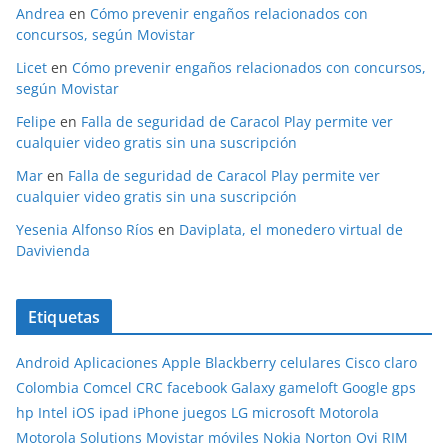
Andrea
en
Cómo prevenir engaños relacionados con
concursos, según Movistar
Licet
en
Cómo prevenir engaños relacionados con concursos,
según Movistar
Felipe
en
Falla de seguridad de Caracol Play permite ver
cualquier video gratis sin una suscripción
Mar
en
Falla de seguridad de Caracol Play permite ver
cualquier video gratis sin una suscripción
Yesenia Alfonso Ríos
en
Daviplata, el monedero virtual de
Davivienda
Etiquetas
Android
Aplicaciones
Apple
Blackberry
celulares
Cisco
claro
Colombia
Comcel
CRC
facebook
Galaxy
gameloft
Google
gps
hp
Intel
iOS
ipad
iPhone
juegos
LG
microsoft
Motorola
Motorola Solutions
Movistar
móviles
Nokia
Norton
Ovi
RIM