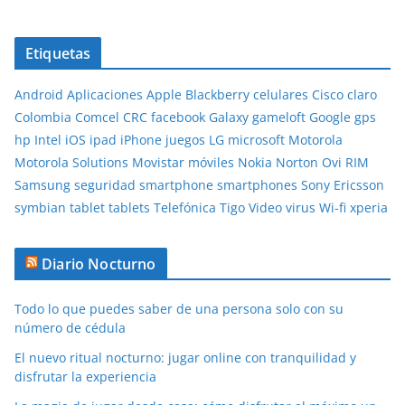
Etiquetas
Android
Aplicaciones
Apple
Blackberry
celulares
Cisco
claro
Colombia
Comcel
CRC
facebook
Galaxy
gameloft
Google
gps
hp
Intel
iOS
ipad
iPhone
juegos
LG
microsoft
Motorola
Motorola Solutions
Movistar
móviles
Nokia
Norton
Ovi
RIM
Samsung
seguridad
smartphone
smartphones
Sony Ericsson
symbian
tablet
tablets
Telefónica
Tigo
Video
virus
Wi-fi
xperia
Diario Nocturno
Todo lo que puedes saber de una persona solo con su
número de cédula
El nuevo ritual nocturno: jugar online con tranquilidad y
disfrutar la experiencia