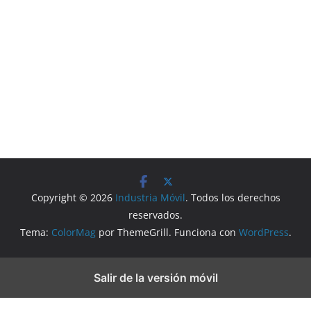
Copyright © 2026
Industria Móvil
. Todos los derechos
reservados.
Tema:
ColorMag
por ThemeGrill. Funciona con
WordPress
.
Salir de la versión móvil