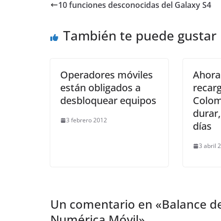
10 funciones desconocidas del Galaxy S4
También te puede gustar
Operadores móviles
Ahora
están obligados a
recar
desbloquear equipos
Colom
durar,
3 febrero 2012
días
3 abril 
Un comentario en «
Balance de
Numérica Móvil
»