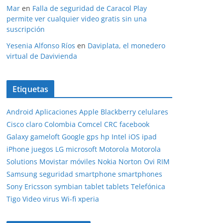
Mar
en
Falla de seguridad de Caracol Play
permite ver cualquier video gratis sin una
suscripción
Yesenia Alfonso Ríos
en
Daviplata, el monedero
virtual de Davivienda
Etiquetas
Android
Aplicaciones
Apple
Blackberry
celulares
Cisco
claro
Colombia
Comcel
CRC
facebook
Galaxy
gameloft
Google
gps
hp
Intel
iOS
ipad
iPhone
juegos
LG
microsoft
Motorola
Motorola
Solutions
Movistar
móviles
Nokia
Norton
Ovi
RIM
Samsung
seguridad
smartphone
smartphones
Sony Ericsson
symbian
tablet
tablets
Telefónica
Tigo
Video
virus
Wi-fi
xperia