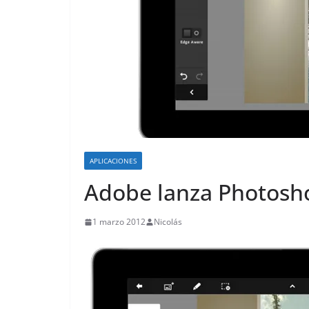
o
APLICACIONES
Adobe lanza Photosho
1 marzo 2012
Nicolás