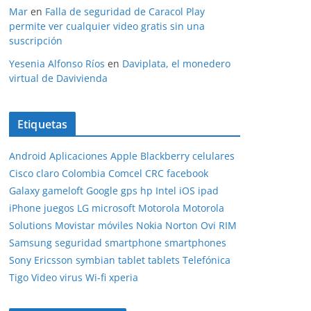
Mar
en
Falla de seguridad de Caracol Play
permite ver cualquier video gratis sin una
suscripción
Yesenia Alfonso Ríos
en
Daviplata, el monedero
virtual de Davivienda
Etiquetas
Android
Aplicaciones
Apple
Blackberry
celulares
Cisco
claro
Colombia
Comcel
CRC
facebook
Galaxy
gameloft
Google
gps
hp
Intel
iOS
ipad
iPhone
juegos
LG
microsoft
Motorola
Motorola
Solutions
Movistar
móviles
Nokia
Norton
Ovi
RIM
Samsung
seguridad
smartphone
smartphones
Sony Ericsson
symbian
tablet
tablets
Telefónica
Tigo
Video
virus
Wi-fi
xperia