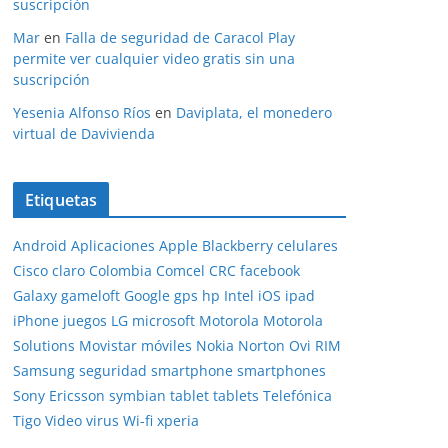
suscripción
Mar
en
Falla de seguridad de Caracol Play
permite ver cualquier video gratis sin una
suscripción
Yesenia Alfonso Ríos
en
Daviplata, el monedero
virtual de Davivienda
Etiquetas
Android
Aplicaciones
Apple
Blackberry
celulares
Cisco
claro
Colombia
Comcel
CRC
facebook
Galaxy
gameloft
Google
gps
hp
Intel
iOS
ipad
iPhone
juegos
LG
microsoft
Motorola
Motorola
Solutions
Movistar
móviles
Nokia
Norton
Ovi
RIM
Samsung
seguridad
smartphone
smartphones
Sony Ericsson
symbian
tablet
tablets
Telefónica
Tigo
Video
virus
Wi-fi
xperia