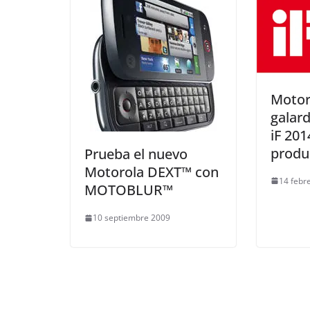
Motor
galar
iF 201
produ
Prueba el nuevo
Motorola DEXT™ con
14 febr
MOTOBLUR™
10 septiembre 2009