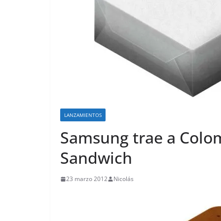
o
LANZAMIENTOS
Samsung trae a Colom
Sandwich
23 marzo 2012
Nicolás